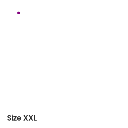
Heading
Home / Elements / Heading
Size XXL