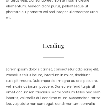
ut tellus velit. Donec laoreet nibh at risus molestie
elementum. Aenean diam purus, pellentesque ut
pharetra eu, pharetra vel orci integer ullamcorper urna
mi.
Heading
Lorem ipsum dolor sit amet, consectetur adipiscing elit.
Phasellus tellus ipsum, interdum in mi at, tincidunt
suscipit mauris. Duis imperdiet magna eu orci posuere,
vel maximus ipsum posuere. Donec eleifend turpis sit
amet accumsan faucibus. Morbi pretium tellus nec sem
lobortis, vel mollis dui condime ntum. Suspendisse tortor
leo, vulputate non sem eget, condimentum convallis